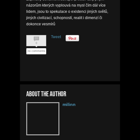
názorům kterých vyplouvá na mysl čím dál více
lidem, jsou to spekulace o existenci jiných světů,
jiných civilizací, schopností, realit i dimenzí či
dokonce vesmírů
Tweet
0
no comments
About the author
milinn