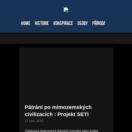
Home
Historie
Konspirace
Osoby
Příroda
Stavby
Ve
Pátrání po mimozemských
civilizacích : Projekt SETI
27 Led, 2015
Zajímavý dokument dávající prostor taky jiným