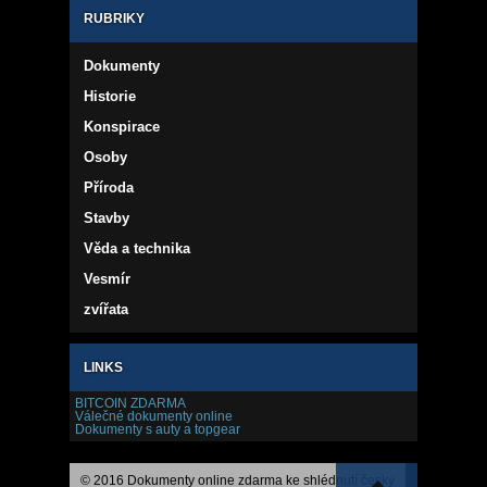
RUBRIKY
Dokumenty
Historie
Konspirace
Osoby
Příroda
Stavby
Věda a technika
Vesmír
zvířata
LINKS
BITCOIN ZDARMA
Válečné dokumenty online
Dokumenty s auty a topgear
© 2016 Dokumenty online zdarma ke shlédnutí česky