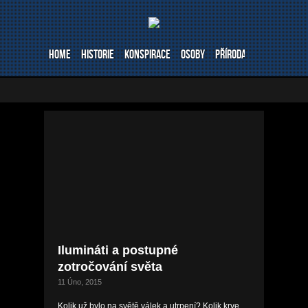
Home
Historie
Konspirace
Osoby
Příroda
Stavby
Ve
Ilumináti a postupné
zotročování světa
11 Úno, 2015
Kolik už bylo na světě válek a utrpení? Kolik krve