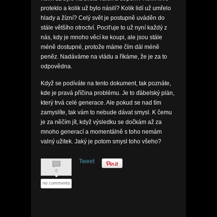
proteklo a kolik už bylo násilí? Kolik lidí už umřelo
hlady a žízní? Celý svět je postupně uváděn do
stále většího otroctví. Pociťuje to už nyní každý z
nás, kdy je mnoho věcí ke koupi, ale jsou stále
méně dostupné, protože máme čím dál méně
peněz. Nadáváme na vládu a říkáme, že je za to
odpovědna.
Když se podíváte na tento dokument, tak poznáte,
kde je pravá příčina problému. Je to ďábelský plán,
který trvá celé generace. Ale pokud se nad tím
zamyslíte, tak vám to nebude dávat smysl. K čemu
je za něčím jít, když výsledku se dočkám až za
mnoho generací a momentálně s toho nemám
valný užitek. Jaký je potom smysl toho všeho?
Tweet
0
no comments