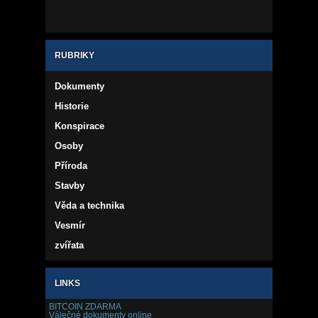
RUBRIKY
Dokumenty
Historie
Konspirace
Osoby
Příroda
Stavby
Věda a technika
Vesmír
zvířata
LINKS
BITCOIN ZDARMA
Válečné dokumenty online