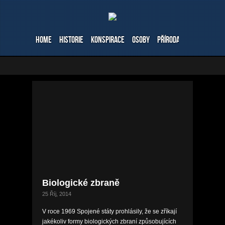
Home
Historie
Konspirace
Osoby
Příroda
Stavby
Ve
Biologické zbraně
25 Říj, 2014
V roce 1969 Spojené státy prohlásily, že se zříkají
jakékoliv formy biologických zbraní způsobujících