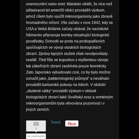
onemocnění nebo smrt. Málokdo věděl, že více než
pětadvacet let američtí vědci prováděli výzkum,
jehož cílem bylo využít mikroorganismy jako zbraně
hromadného ničení. Vše začalo v roce 1942, kdy se
USA a Velká Británie začaly obávat, že nacistické
Německo připravuje bomby obsahující biologické
prostředky. Dohodli se proto na protiopatřeních
spočívajících ve vývoji vlastních biologických
zbraní. Zprávy tajných služeb však neodpovídaly
realitě. Třetí říše se kupodivu s myšlenkou vývoje
tak zákeřných zbraní zaobírala pouze teoreticky.
Zato Japonsko vybudovalo cosi, co by bylo možno
označit jako „bakteriologický průmysl“ a neváhalo
provádět barbarské pokusy na lidech. V období
„studené války“ prováděl výzkum v oblasti
biologických zbraní také Sovětský svaz a smrtelným
mikroorganismům byla věnována pozornost i v
jiných zemích.
Tweet
0
no comments