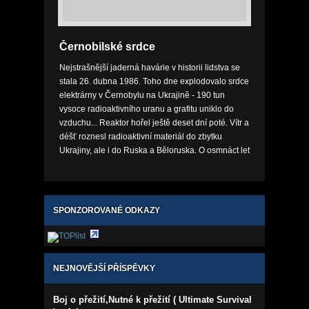
Černobilské srdce
Nejstrašnější jaderná havárie v historii lidstva se
stala 26. dubna 1986. Toho dne explodovalo srdce
elektrárny v Černobylu na Ukrajině - 190 tun
vysoce radioaktivního uranu a grafitu uniklo do
vzduchu... Reaktor hořel ještě deset dní poté. Vítr a
déšť roznesl radioaktivní materiál do zbytku
Ukrajiny, ale i do Ruska a Běloruska. O osmnáct let
později stále můžeme pozorovat následky ozáře...
SPONZOROVANÉ ODKAZY
NEJNOVĚJŠÍ PŘÍSPĚVKY
Boj o přežití,Nutné k přežití ( Ultimate Survival