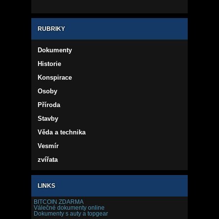
RUBRIKY
Dokumenty
Historie
Konspirace
Osoby
Příroda
Stavby
Věda a technika
Vesmír
zvířata
LINKS
BITCOIN ZDARMA
Válečné dokumenty online
Dokumenty s auty a topgear