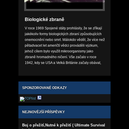
Biologické zbraně
V roce 1969 Spojené státy prohlásily, že se zříkají
jakékoliv formy biologických zbraní způsobujících
onemocnění nebo smrt. Málokdo věděl, že více než
pětadvacet let američtí vědci prováděli výzkum,
jehož cílem bylo využít mikroorganismy jako
zbraně hromadného ničení. Vše začalo v roce
1942, kdy se USA a Velká Británie začaly obávat,
že nacistické Německo připravuje bomby...
SPONZOROVANÉ ODKAZY
NEJNOVĚJŠÍ PŘÍSPĚVKY
Boj o přežití,Nutné k přežití ( Ultimate Survival