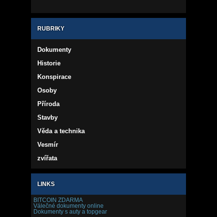
RUBRIKY
Dokumenty
Historie
Konspirace
Osoby
Příroda
Stavby
Věda a technika
Vesmír
zvířata
LINKS
BITCOIN ZDARMA
Válečné dokumenty online
Dokumenty s auty a topgear