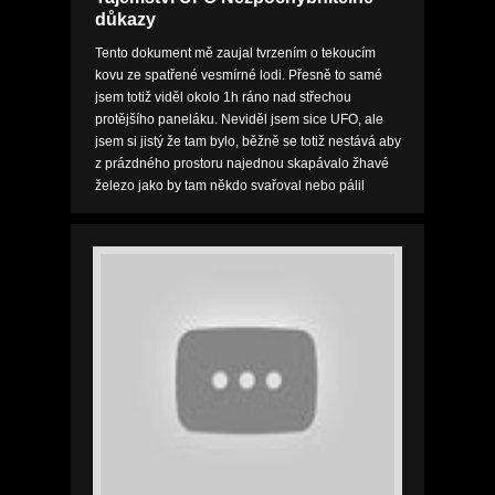
důkazy
Tento dokument mě zaujal tvrzením o tekoucím
kovu ze spatřené vesmírné lodi. Přesně to samé
jsem totiž viděl okolo 1h ráno nad střechou
protějšího paneláku. Neviděl jsem sice UFO, ale
jsem si jistý že tam bylo, běžně se totiž nestává aby
z prázdného prostoru najednou skapávalo žhavé
železo jako by tam někdo svařoval nebo pálil
kyslíkem. Vzhledem k tomu že už to je druhý
dokumen...