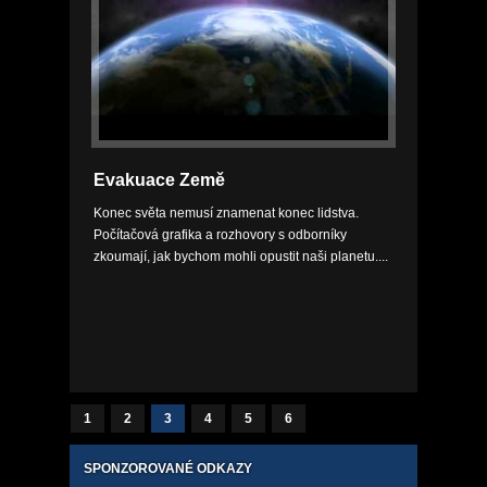
Evakuace Země
Konec světa nemusí znamenat konec lidstva.
Počítačová grafika a rozhovory s odborníky
zkoumají, jak bychom mohli opustit naši planetu....
1
2
3
4
5
6
SPONZOROVANÉ ODKAZY