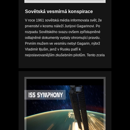
Sovětská vesmírná konspirace
V roce 1961 sovětská média informovala svět, že
prvenství v kosmu náleží Jurijovi Gagarinovi. Po
rozpadu Sovětského svazu ovšem zpřístupněné
odtajněné dokumenty vydaly ohromující pravdu.
Prvním mužem ve vesmíru nebyl Gagarin, nýbrž
Vladimír Iljušin, jenž v Rusku patří k
nejoslavovanějším zkušebním pilotům. Tento zcela
průkopnický dokument odkrývá pravdu o tom, jak
Iljušinova m...