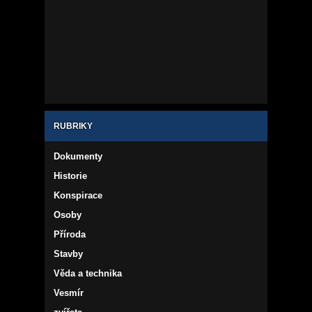
RUBRIKY
Dokumenty
Historie
Konspirace
Osoby
Příroda
Stavby
Věda a technika
Vesmír