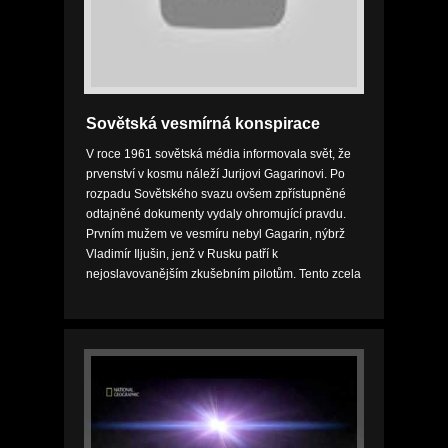
Sovětská vesmírná konspirace
V roce 1961 sovětská média informovala svět, že
prvenství v kosmu náleží Jurijovi Gagarinovi. Po
rozpadu Sovětského svazu ovšem zpřístupněné
odtajněné dokumenty vydaly ohromující pravdu.
Prvním mužem ve vesmíru nebyl Gagarin, nýbrž
Vladimír Iljušin, jenž v Rusku patří k
nejoslavovanějším zkušebním pilotům. Tento zcela
průkopnický dokument odkrývá pravdu o tom, jak
Iljušinova m...