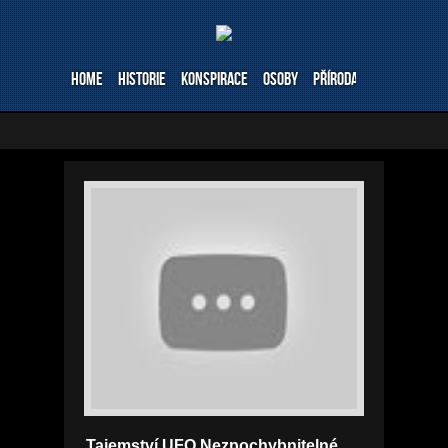
Home
Historie
Konspirace
Osoby
Příroda
Stavby
Ve
Tajemství UFO Nezpochybnitelné